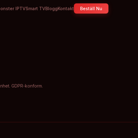
onster IPTV
Smart TV
Blogg
Kontakt
Beställ Nu
 enhet. GDPR-konform.