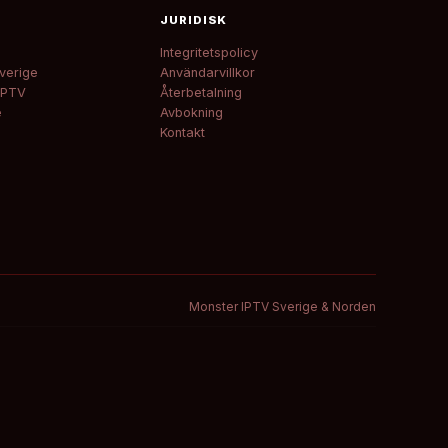
JURIDISK
Integritetspolicy
verige
Användarvillkor
IPTV
Återbetalning
e
Avbokning
Kontakt
Monster IPTV Sverige & Norden