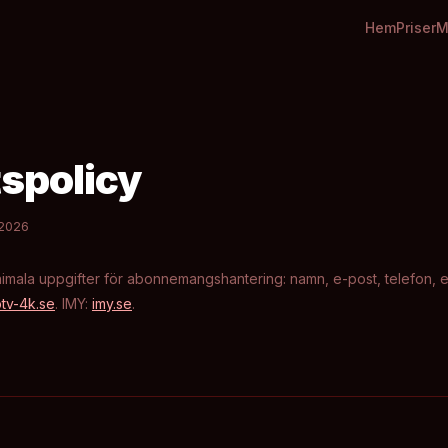
Hem
Priser
M
tspolicy
 2026
imala uppgifter för abonnemangshantering: namn, e-post, telefon,
tv-4k.se
. IMY:
imy.se
.