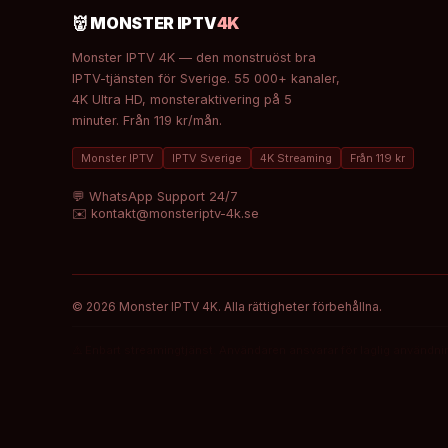
👹 MONSTER IPTV
4K
Monster IPTV 4K — den monstruöst bra
IPTV-tjänsten för Sverige. 55 000+ kanaler,
4K Ultra HD, monsteraktivering på 5
minuter. Från 119 kr/mån.
Monster IPTV
IPTV Sverige
4K Streaming
Från 119 kr
💬 WhatsApp Support 24/7
✉️ kontakt@monsteriptv-4k.se
© 2026 Monster IPTV 4K. Alla rättigheter förbehållna.
⚠️ Enbart streamingtjänst. Användaren ansvarar för laglig användning 