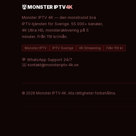
👹 MONSTER IPTV
4K
Monster IPTV 4K — den monstruöst bra
IPTV-tjänsten för Sverige. 55 000+ kanaler,
4K Ultra HD, monsteraktivering på 5
minuter. Från 119 kr/mån.
Monster IPTV
IPTV Sverige
4K Streaming
Från 119 kr
💬 WhatsApp Support 24/7
✉️ kontakt@monsteriptv-4k.se
© 2026 Monster IPTV 4K. Alla rättigheter förbehållna.
⚠️ Enbart streamingtjänst. Användaren ansvarar för laglig användning 