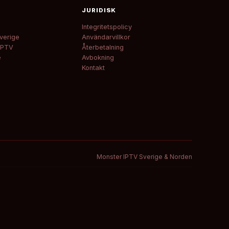
JURIDISK
Integritetspolicy
verige
Användarvillkor
IPTV
Återbetalning
e
Avbokning
Kontakt
Monster IPTV Sverige & Norden