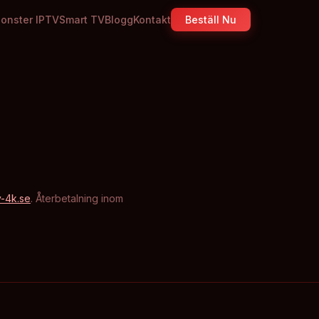
onster IPTV
Smart TV
Blogg
Kontakt
Beställ Nu
-4k.se
. Återbetalning inom