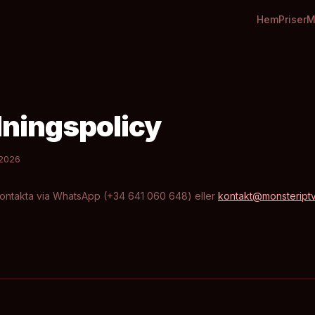
Hem
Priser
M
lningspolicy
 2026
Kontakta via WhatsApp (+34 641 060 648) eller
kontakt@monsteriptv