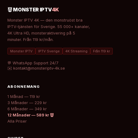
👹 MONSTER IPTV
4K
Monster IPTV 4K — den monstruöst bra
IPTV-tjänsten för Sverige. 55 000+ kanaler,
4K Ultra HD, monsteraktivering på 5
minuter. Från 119 kr/mån.
Monster IPTV
IPTV Sverige
4K Streaming
Från 119 kr
💬 WhatsApp Support 24/7
✉️ kontakt@monsteriptv-4k.se
ABONNEMANG
1 Månad — 119 kr
3 Månader — 229 kr
6 Månader — 349 kr
12 Månader — 589 kr 👹
Alla Priser