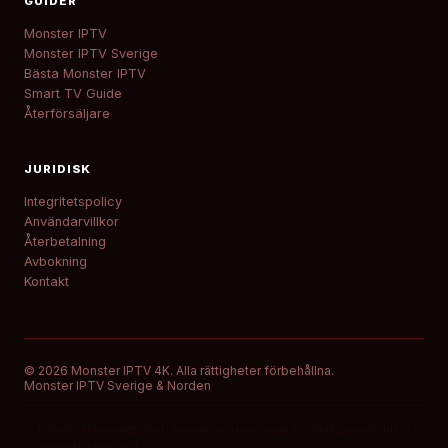
GUIDER
Monster IPTV
Monster IPTV Sverige
Bästa Monster IPTV
Smart TV Guide
Återförsäljare
JURIDISK
Integritetspolicy
Användarvillkor
Återbetalning
Avbokning
Kontakt
© 2026 Monster IPTV 4K. Alla rättigheter förbehållna.
Monster IPTV Sverige & Norden
⚠️ Enbart streamingtjänst. Användaren ansvarar för laglig användning
av innehåll i sitt land.